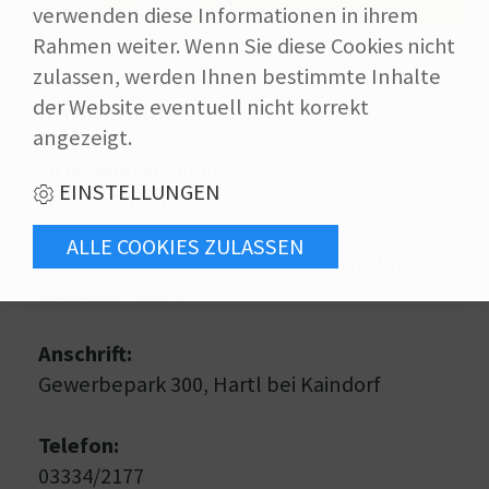
verwenden diese Informationen in ihrem
Rahmen weiter. Wenn Sie diese Cookies nicht
zulassen, werden Ihnen bestimmte Inhalte
der Website eventuell nicht korrekt
Impressum
angezeigt.
Firmenbezeichnung:
EINSTELLUNGEN
Wiener Gmbh
Gewerberechtliche Geschäftsführung:
Marianne Wiener
Anschrift:
Gewerbepark 300, Hartl bei Kaindorf
Telefon:
03334/2177